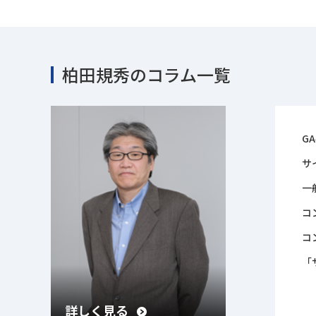
柏田規秀のコラム一覧
G
サ
一
コ
コ
「
詳しく見る