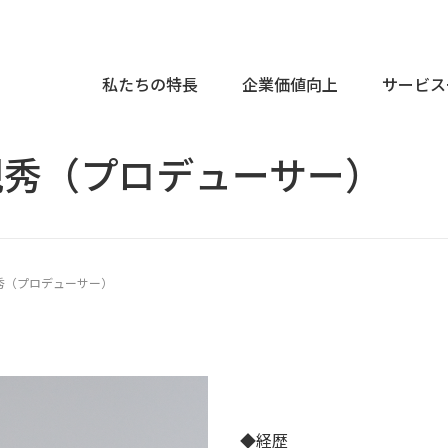
私たちの特長
企業価値向上
サービス
規秀（プロデューサー）
ーポレートサイトリュニューアル完全ガイド
ebサイト制作
ラム一覧
Webサイトコンサルティ
コーポレートサイト制作
Web制作について
Google アナリティ
IRサイト制作
運用・改善
データポータル（旧Looke
Webリニューアルパッケ
サステナビリティサイト制作
サイトリニューアル
秀（プロデューサー）
採用サイト制作
技術・トレンド
Webリニューアルパッ
サービスサイト・ブランドサイト制作
コンテンツ・UX
Webサイトの改善・更新
ランディングページ制作
UIデザイン
企業価値発信コンテンツ制作
◆経歴