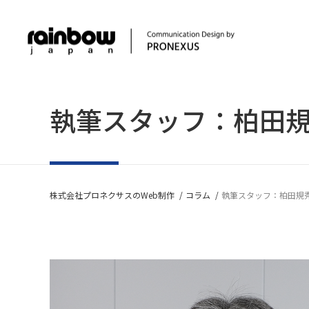
執筆スタッフ：柏田
コ
W
コ
サービス一覧
株式会社プロネクサスのWeb制作
コラム
執筆スタッフ：柏田規